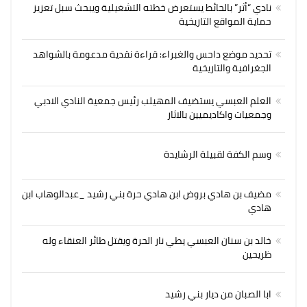
نادي “أثر” بالحائط يستعرض خطته التشغيلية ويبحث سبل تعزيز
حماية المواقع التاريخية
تحديد موضع داحس والغبراء: قراءة نقدية مدعومة بالشواهد
الجغرافية والتاريخية
العلم العبسي يستضيف المهيلب رئيس جمعية النادي الادبي
وجمعيات واكاديميين بالاثار
وسم الكفة لقبيلة الرشايدة
مضيف بن هادي بروض ابن هادي حرة بني رشيد _عبدالوهاب ابن
هادي
خالد بن سنان العبسي يطي نار الحرة ويقتل طائر العنقاء وله
ظريحين
ابا الصبان من ديار بني رشيد