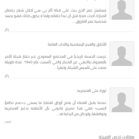
مسلسل عمر الذي يبث على قناة (أم بي سي )خلال شهر رمضان
المبارك أحدث ضجة قبل أن تبدأ حلقاته ولما لا يكون كذلك فهو يجسد
شخصية عمر الفاروق....
زائر
الأخلاق والقيم الإسلامية والآداب العامة
غرست الحسبة تاريخياً في المجتمع السعودي عبر جهاز هيئة الأمر
بالمعروف والنهي عن المنكر والتي تأسست عام 1940. مدة طويلة
مضت على تأسيس الهيئة، ولنقرأ...
زائر
ثورة على العنصريه
عندما يقبل القضاء أن يفتح أوراق لقضايا ما يسمى بـ»عدم تكافؤ
النسب» ففي هذا تصريح قانوني بأن الأنظمة تدعم العنصرية
وتوافقها، ولو كان من البداية قد...
saad
مقالات تخص القبيلة