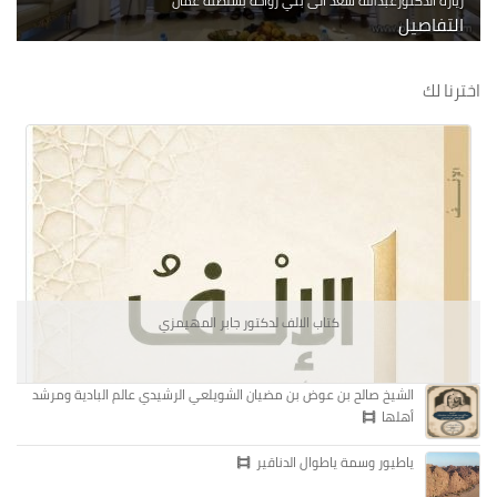
زيارة الدكتورعبدالله سعد الى بني رواحة بسلطنة عمان
التفاصيل
اخترنا لك
كتاب الالف لدكتور جابر المهيمزي
الشيخ صالح بن عوض بن مضيان الشويلعي الرشيدي عالم البادية ومرشد
أهلها
ياطيور وسمة ياطوال الدناقير