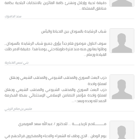
دقيقة تحية وإجلال ونهنئ كافة الفائزين بالانتخابات البلدية بكافة
مناطق المملكة...
سند الداموك
شباب الرشايدة بالسودان بين الاحباط واليأس
سوف اتناول موضوع هام جداً يؤرق جميع شباب الرشايدة بالسودان ،
وظلوا يعانون منه منذ فترة طويلة حتي يومنا هذا . حقيقة الامر ظلت
القيادة وزمام...
بني عبس الاخبارية
حزب البعث السوري والمذهب الشيوعي والمذهب الشيعي وجهان
لعملةٍ واحدة
حزب البعث السوري والمذهب الشيوعي والمذهب الشيعي وجهان
لعملةٍ واحدة مؤتمر التضامن الإسلامي الإستثنائي بمكة المكرمة
الحمد لله وحده وبعد:-...
ملبس بن صالح الزبني
مــــــــــلاحم تاريخيـــــة ... للدكتور / عبدالله سعد العويمري
يوم الوطن .. الذي وظف له الشعراء واﻻدباء والمفكرون قرائحهم في