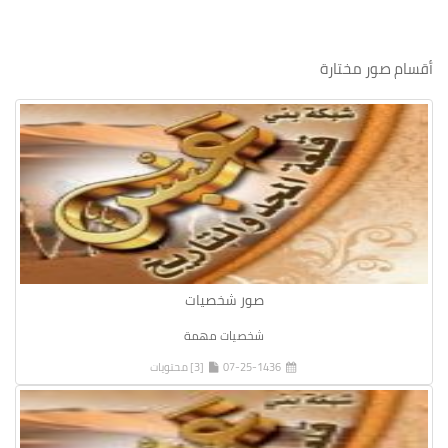
أقسام صور مختارة
صور شخصيات
شخصيات مهمة
07-25-1436
[3] محتويات