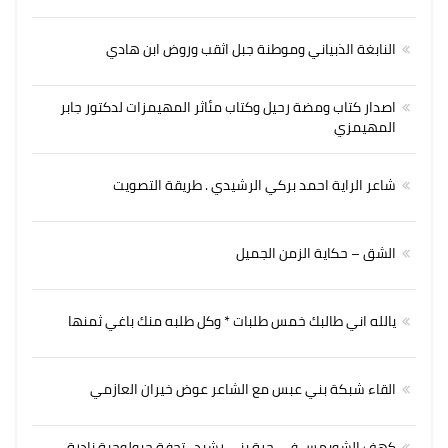
النابغة الذبياني وموطنة جبل اثقب وروض ابن هادي
اصدار كتاب ومضة رحيل وكتاب مئاثر المهيمزات لدكتور جابر
المهيمزي
شاعر الراية احمد بركي الرشيدي . طريقة التصويت
الشق – حكاية الزمن الجميل
يالله اني طالبك خمس طلبات * وكل طلبه منك باغي ثمنها
القاء شبكة بني عبس مع الشاعر عوض خيران العازمي
كهف الشويمس في حرة بني رشيد.. تحفة جيولوجية نادرة