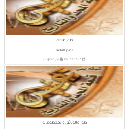
صور عامة
الصور العامة
06-20-1447
[6] محتويات
صور والوثائق والمخطوطات