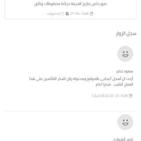
صور خاص بتاريخ القبيلة خرائط مخطوطات وثائق
01-04-1448
[7] محتويات
سجل الزوار
سعود خضر
أردت ان أسجل أعجابى بالموقع ومحتواه وان اشكر القائمين على هذا
العمل الطيب . شكرا لكم
02-23-1436 06:24 صباحاً
ناصر الهوارى