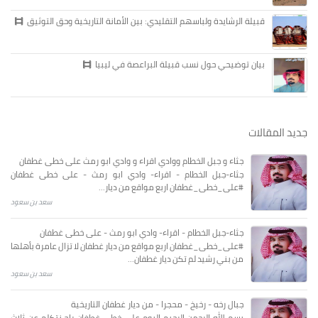
قبيلة الرشايدة ولباسهم التقليدي: بين الأمانة التاريخية وحق التوثيق
بيان توضيحي حول نسب قبيلة البراعصة في ليبيا
جديد المقالات
جثاء و جبل الخطام ووادي اقراء و وادي ابو رمث على خطى غطفان
جثاء-جبل الخطام - اقراء- وادي ابو رمث - على خطى غطفان
#على_خطى_غطفان اربع مواقع من ديار...
سعد بن سعود
جثاء-جبل الخطام - اقراء- وادي ابو رمث - على خطى غطفان
#على_خطى_غطفان اربع مواقع من ديار غطفان لا تزال عامرة بأهلها
من بني رشيد لم تكن ديار غطفان...
سعد بن سعود
جبال رخه - رخيخ - محجرا - من ديار غطفان التاريخية
بسم الله الرحمن الرحيم اليوم على خطى غطفان راح نتكلم عن ثلاث