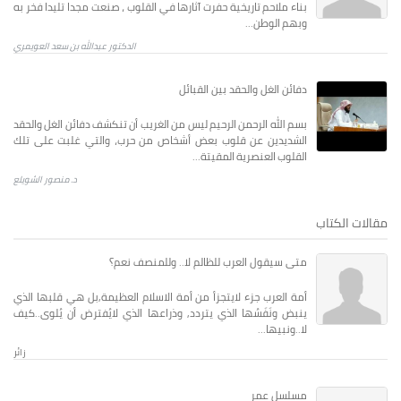
بناء ملاحم تاريخية حفرت آثارها في القلوب ، صنعت مجدا تليدا فخر به
وبهم الوطن...
الدكتور عبدالله بن سعد العويمري
دفائن الغل والحقد بين القبائل
بسم الله الرحمن الرحيم ليس من الغريب أن تنكشف دفائن الغل والحقد
الشديدين عن قلوب بعض أشخاص من حرب، والتي غلبت على تلك
القلوب العنصرية المقيتة...
د. منصور الشويلع
مقالات الكتاب
متى سيقول العرب للظالم لا.. وللمنصف نعم؟
أمة العرب جزء لايتجزأ من أمة الاسلام العظيمة,بل هي قلبها الذي
ينبض ونَفَسُها الذي يتردد, وذراعها الذي لايُفترض أن يُلوى..كيف
لا..ونبيها...
زائر
مسلسل عمر