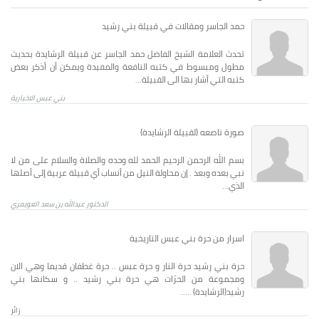
حمد الجاسر ومقالات في قبيلة بني رشيد
تحدث العلامة الشيخ الفاضل حمد الجاسر عن قبيلة الرشايدة بحديث
مطول ومبسوط في كتبه النافعة والمفيدة ويمكن أن أذكر بعض
كتبه التي أشار بها الى القبيلة...
بني عبس الاخبارية
صورة ناصعه (لقبيلة الرشايدة)
بسم الله الرحمن الرحيم الحمد لله وحده والصلاة والسلام على من لا
نبي بعده وبعد . إن محاولة النيل من أنساب أي قبيلة عربية إلى أصلها
الذي...
الدكتور عبدالله بن سعد العويمري
اسرار من حرة بني عبس التاريخية
حرة بني رشيد حرة النار و حرة عبس .. حرة غطفان قديما وهي الان
ومجموعة من الحرّات هي حرة بني رشيد .. و سكانها بني
رشيد(الرشايدة) .....
زائر