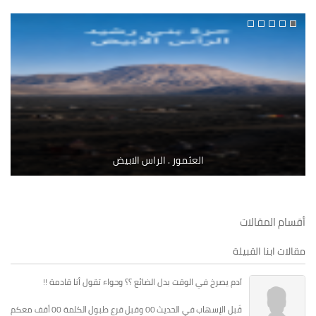
العثمور . الراس الابيض
أقسام المقالات
مقالات ابنا القبيلة
آدم يصرخ في الوقت بدل الضائع ؟؟ وحواء تقول أنا قادمة !!
قَبل الإسهاب في الحديث 00 وقبل قرع طبول الكلمة 00 أقف معكم