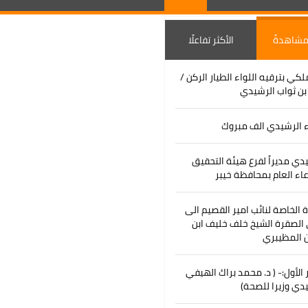
 مشاهدةً
الأكثر تفاعلًا
لكي بترقيه اللواء الطيار الركن /
ن ثواب الرشيدي
ء الرشيدي الف مبروك
دي مديراً لفرع هيئة التحقيق
عاء العام بمحافظة خيبر
رة الخاصة لنائب امير القصيم الى
الصقرة الشيخ خلف خليف ابن
 المظيبري
ر الأول:- ( د. محمد براك الهيفي
دي وزيرا للصحة)