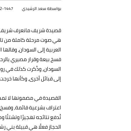
بواسطة سعد الرشيدي
07-02-1447 :49
قصيدة شريف مانعرف شريف ليس
هي صوت مرحلة كاملة من تاري
العربية إلى السودان، وقالها 
فسخ بيعة وقرار مصيري بالرح
السودان، وذُكرت كذلك في روا
إلى قبائل أخرى، وكأنها خرجت
القصيدة في مضمونها لا تمد
اعتراف بشرعية قائمة، وفسخ الب
تُدفع نتائجه تهجيرًا وتشتتًا
الحجاز فعلًا هي قبيلة بني رش