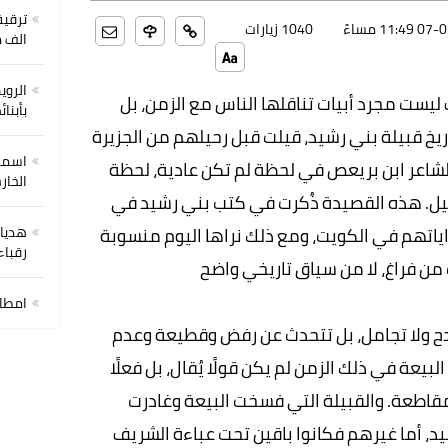
ترقية
11 مساءً
1040 زيارات
الف 
الروي
ت مجرد أبيات تناقلها الناس مع الزمن، بل
بأبنا
خ قبيلة بني رشيد، قيلت قبل رحيلهم من الجزيرة
اسماء
الشاعر ابن بريعص في لحظة لم تكن عادية، لحظة
الخارج
يل. هذه القصيدة ذُكرت في كتب بني رشيد في
ياتهم في الكويت، ومع ذلك نراها اليوم منسوبة
هديان
رقباء
 من فراغ، لا من سياق تاريخي واضح
امطار 
ح ولا تجامل، بل تتحدث عن رفض وقطيعة وعدم
يعة في ذلك الزمن لم يكن قولًا يُقال، بل فعلًا
 ومقاطعة. والقبيلة التي فسخت البيعة وغادرت
يد، أما غيرهم فكانوا باقين تحت عباءة الشريف