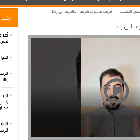
ص القبيلة
شريف مانعرف شريف . مانعرف الى ربنا
الأكثر
 الى ربنا
أمر م
لبس ب
اللوا
الرشي
والاد
الزيا
راعي 
قصان
الوزي
الرشي