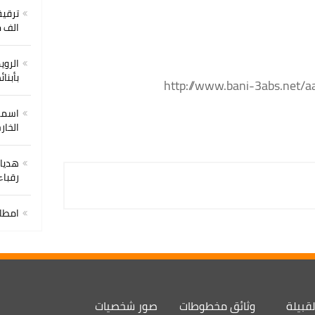
ترقية
الف 
الروي
بأبنا
http://www.bani-3abs.net/
اسماء
الخارج
هديان
رقباء
امطار 
لقبيلة
وثائق مخطوطات
صور شخصيات