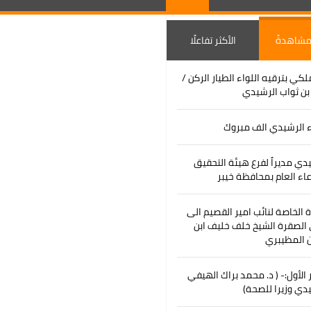
 مشاهدةً
الأكثر تفاعلًا
لكي بترقيه اللواء الطيار الركن /
ن ثواب الرشيدي
ء الرشيدي الف مبروك
دي مديراً لفرع هيئة التحقيق
عاء العام بمحافظة خيبر
رة الخاصة لنائب امير القصيم الى
الصقرة الشيخ خلف خليف ابن
 المظيبري
ر الأول:- ( د. محمد براك الهيفي
دي وزيرا للصحة)