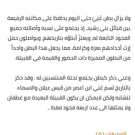
ولا يزال بطن غَنِيّ حتى اليوم يحافظ على مكانته الرفيعة
بين قبائل بني رشيد، إذ يجتمع على نسبه وأصالته جميع
الفخوذ التابعة له، ويعتزّ أبناؤه بتاريخهم، ويواصلون حمل
إرث أجدادهم بعزة وكرامة، مما يجعل هذا البطن واحداً
من البطون المميزة ذات الحضور والقيمة في القبيلة.
وغني ذكر كبطن يجتمع تحتة المنتسبين له . وقد ذكر
بالتاريخ لسم غني ابن اعصر من قيس عيلان والاسماء
تتشابه ولكن لايمكن ان يكون القبيلة البعيدة مع غطفان
ولا يمثلها الى عدد اربعة فخوذ فقط ..
التعليقات (
0
)