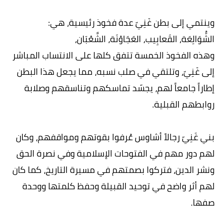
وينتمي إلى بطن غَنِيّ عدة فخوذ رئيسية، هي:
الشُّوَالِعَة، القَعابِيب، العَجَاوْنَة، الشَّعْبَان،
وهذه الفخوذ الخمسة تتفق كلها على الانتساب المباشر
إلى غَنِيّ، وتلتقي في صلب نسبه، مما يجعل هذا البطن
إطاراً جامعاً لهم، يجسّد تماسكهم وتناسقهم وصلابة
روابطهم القبلية.
بني غَنِيّ رجالاً أشاوس عُرفوا بقوتهم ومواقفهم، وكان
لهم دور مهم في الفتوحات الإسلامية وفي نصرة الحق
ونشر الدين، فتركوا بصمتهم في مسيرة التاريخ، كما كان
لهم أثر واضح في توحيد القبيلة وحفظ كلمتها ووحدة
صفها.