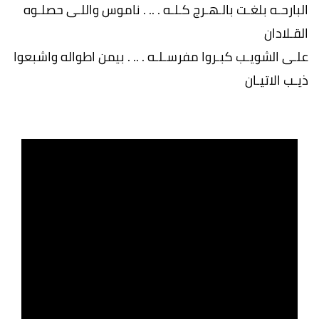
البارحـه بلغـت بالـهـرج كـلـه . .. . ناموس واللـى حصلـوه
القـلادان
علـى الشويـب كبـروا مفرسـلـه . .. . بيمن اطواله واشبعوا
ذيـب الاتيـان