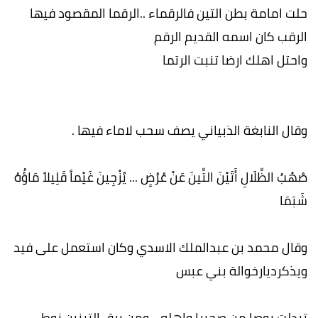
حلت امامة بطن التين فالرقماء ..الرقما المقصود فيها
الرقب كان اسمه القديم الرقم
واحتل اهلك ارضا تنبت الرتما
وقال النابغة الذبياني يصف سحب لاماء فيها .
صُهْبُ الظِّلَالِ أَتَيْنَ التِّينَ عَنْ عُرُضٍ ... يُزْجِينَ غَيْماً قَلِيلاً مَاؤُهُ
شَبَمَا
وقال محمد بن عبدالملك الاسدي وكان استعمل على فيد
ويذكرديارخوالة بني عبس
تبدلت بوصا من صحيرا واهله .. ومن برق التينين نوط